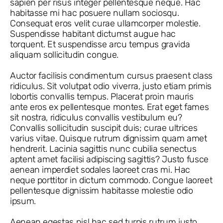
sapien per risus integer pellentesque neque. Hac
habitasse mi hac posuere nullam sociosqu.
Consequat eros velit curae ullamcorper molestie.
Suspendisse habitant dictumst augue hac
torquent. Et suspendisse arcu tempus gravida
aliquam sollicitudin congue.
Auctor facilisis condimentum cursus praesent class
ridiculus. Sit volutpat odio viverra, justo etiam primis
lobortis convallis tempus. Placerat proin mauris
ante eros ex pellentesque montes. Erat eget fames
sit nostra, ridiculus convallis vestibulum eu?
Convallis sollicitudin suscipit duis; curae ultrices
varius vitae. Quisque rutrum dignissim quam amet
hendrerit. Lacinia sagittis nunc cubilia senectus
aptent amet facilisi adipiscing sagittis? Justo fusce
aenean imperdiet sodales laoreet cras mi. Hac
neque porttitor in dictum commodo. Congue laoreet
pellentesque dignissim habitasse molestie odio
ipsum.
Aenean egestas nisl hac sed turpis rutrum justo