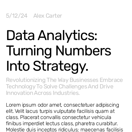
5/12/24
Alex Carter
Data Analytics:
Turning Numbers
Into Strategy.
Revolutionizing The Way Businesses Embrace
Technology To Solve Challenges And Drive
Innovation Across Industries.
Lorem ipsum odor amet, consectetuer adipiscing
elit. Velit lacus turpis vulputate facilisis quam at
class. Placerat convallis consectetur vehicula
finibus imperdiet lectus class, pharetra curabitur.
Molestie duis inceptos ridiculus; maecenas facilisis