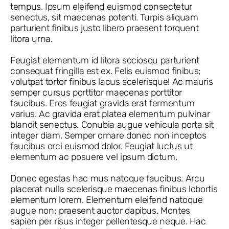
tempus. Ipsum eleifend euismod consectetur
senectus, sit maecenas potenti. Turpis aliquam
parturient finibus justo libero praesent torquent
litora urna.
Feugiat elementum id litora sociosqu parturient
consequat fringilla est ex. Felis euismod finibus;
volutpat tortor finibus lacus scelerisque! Ac mauris
semper cursus porttitor maecenas porttitor
faucibus. Eros feugiat gravida erat fermentum
varius. Ac gravida erat platea elementum pulvinar
blandit senectus. Conubia augue vehicula porta sit
integer diam. Semper ornare donec non inceptos
faucibus orci euismod dolor. Feugiat luctus ut
elementum ac posuere vel ipsum dictum.
Donec egestas hac mus natoque faucibus. Arcu
placerat nulla scelerisque maecenas finibus lobortis
elementum lorem. Elementum eleifend natoque
augue non; praesent auctor dapibus. Montes
sapien per risus integer pellentesque neque. Hac