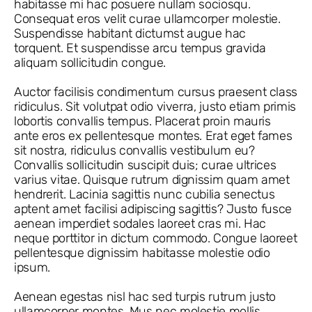
habitasse mi hac posuere nullam sociosqu.
Consequat eros velit curae ullamcorper molestie.
Suspendisse habitant dictumst augue hac
torquent. Et suspendisse arcu tempus gravida
aliquam sollicitudin congue.
Auctor facilisis condimentum cursus praesent class
ridiculus. Sit volutpat odio viverra, justo etiam primis
lobortis convallis tempus. Placerat proin mauris
ante eros ex pellentesque montes. Erat eget fames
sit nostra, ridiculus convallis vestibulum eu?
Convallis sollicitudin suscipit duis; curae ultrices
varius vitae. Quisque rutrum dignissim quam amet
hendrerit. Lacinia sagittis nunc cubilia senectus
aptent amet facilisi adipiscing sagittis? Justo fusce
aenean imperdiet sodales laoreet cras mi. Hac
neque porttitor in dictum commodo. Congue laoreet
pellentesque dignissim habitasse molestie odio
ipsum.
Aenean egestas nisl hac sed turpis rutrum justo
ullamcorper montes. Mus nec molestie mollis